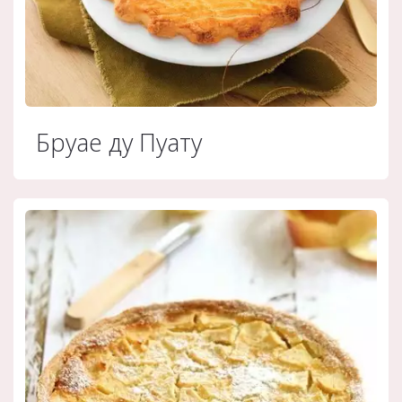
Бруае ду Пуату