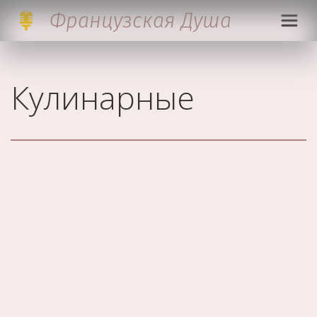
Французская Д
уша
Кулинарные